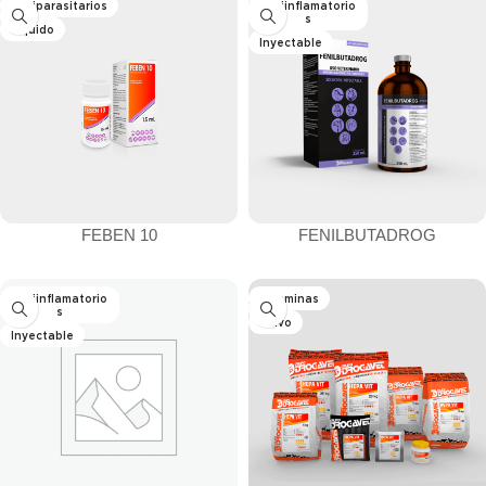
Antiparasitarios
Antiinflamatorio
s
Líquido
Inyectable
FEBEN 10
FENILBUTADROG
Antiinflamatorio
Vitaminas
s
Polvo
Inyectable