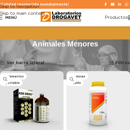
¡Calidad reconocida mundialmente!
Skip to navigation
Skip to main content
Productos
MENÚ
Animales Menores
Inicio
Animales Menores
Mostrando 1–24 de 39 resultados
Ver barra lateral
Filtros
Suplementos
Vitaminas
Inyectable
Líquido