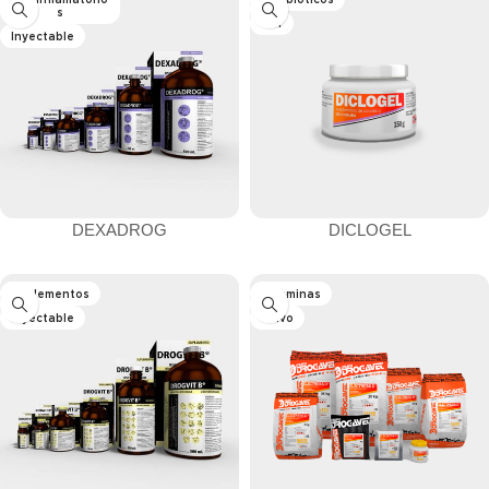
s
Gel
Inyectable
DEXADROG
DICLOGEL
Suplementos
Vitaminas
Inyectable
Polvo