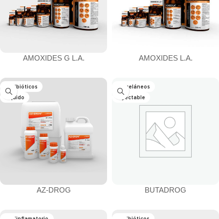
AMOXIDES G L.A.
AMOXIDES L.A.
Antibióticos
Misceláneos
Líquido
Inyectable
AZ-DROG
BUTADROG
Antiinflamatorio
Antibióticos