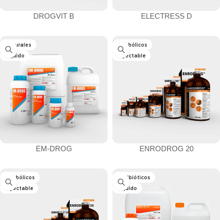
DROGVIT B
ELECTRESS D
Naturales
Anabólicos
Líquido
Inyectable
EM-DROG
ENRODROG 20
Anabólicos
Antibióticos
Inyectable
Líquido