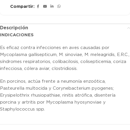
Compartir:
Descripción
INDICACIONES
Es eficaz contra infecciones en aves causadas por
Mycoplasma gallisepticum, M. sinoviae, M. meleagridis, E.R.C.,
síndromes respiratorios, colibacilosis, colisepticemia, coriza
infecciosa, cólera aviar, clostridiosis.
En porcinos, actúa frente a neumonía enzoótica,
Pasteurella multocida y Corynebacterium pyogenes;
Erysipelothrix rhusiopathiae, rinitis atrófica, disentería
porcina y artritis por Mycoplasma hyosynoviae y
Staphylococcus spp.