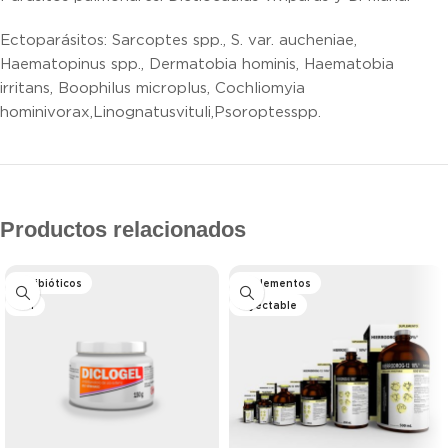
Ectoparásitos: Sarcoptes spp., S. var. aucheniae,
Haematopinus spp., Dermatobia hominis, Haematobia
irritans, Boophilus microplus, Cochliomyia
hominivorax,Linognatusvituli,Psoroptesspp.
Productos relacionados
Antibióticos
Suplementos
Gel
Inyectable