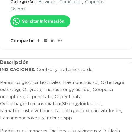
Categorías:
Bovinos
,
Camélidos
,
Caprinos
,
Ovinos
Solicitar Información
Compartir:
Descripción
INDICACIONES:
Control y tratamiento de:
Parásitos gastrointestinales: Haemonchus sp., Ostertagia
ostertagi, O. lyrata, Trichostrongylus spp., Cooperia
oncophora, C. punctata, C. pectinata,
Oesophagostomunradiatum,Strongyloidesspp.,
Nematodirushelvetianus, N.spathiger,Toxocaravitulorum,
Lamanemachavezi yTrichuris spp.
Parásitos pulmonares: Dictiocaulus viviparus y D. filaria.