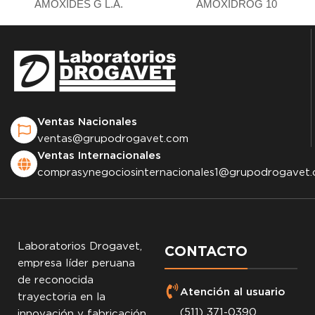
AMOXIDES G L.A.
AMOXIDROG 10
Ventas Nacionales
ventas@grupodrogavet.com
Ventas Internacionales
comprasynegociosinternacionales1@grupodrogavet
Laboratorios Drogavet,
CONTACTO
empresa líder peruana
de reconocida
Atención al usuario
trayectoria en la
(511) 371-0390
innovación y fabricación